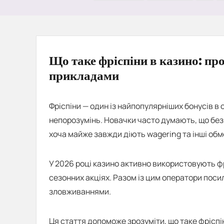
Що таке фріспіни в казино: про
прикладами
Фріспіни — один із найпопулярніших бонусів в
непорозумінь. Новачки часто думають, що бе
хоча майже завжди діють wagering та інші об
У 2026 році казино активно використовують фр
сезонних акціях. Разом із цим оператори пос
зловживаннями.
Ця стаття допоможе зрозуміти, що таке фріспі