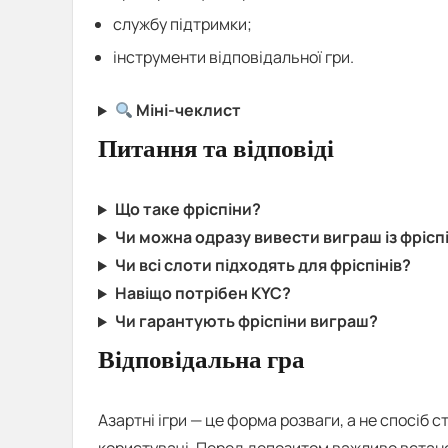
службу підтримки;
інструменти відповідальної гри.
Міні-чеклист
Питання та відповіді
Що таке фріспіни?
Чи можна одразу вивести виграш із фріспі
Чи всі слоти підходять для фріспінів?
Навіщо потрібен KYC?
Чи гарантують фріспіни виграш?
Відповідальна гра
Азартні ігри — це форма розваги, а не спосіб 