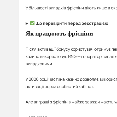
У більшості випадків фріспіни діють лише в ок
Що перевірити перед реєстрацією
Як працюють фріспіни
Після активації бонусу користувач отримує пев
казино використовує RNG — генератор випадк
випадковими.
У 2026 році частина казино дозволяє викорис
активації через особистий кабінет.
Але виграші з фріспінів майже завжди мають w