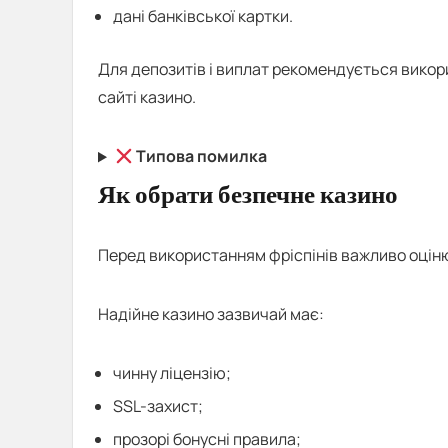
дані банківської картки.
Для депозитів і виплат рекомендується викори
сайті казино.
Типова помилка
Як обрати безпечне казино
Перед використанням фріспінів важливо оціню
Надійне казино зазвичай має:
чинну ліцензію;
SSL-захист;
прозорі бонусні правила;