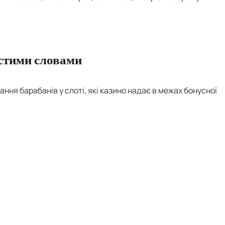
остими словами
ання барабанів у слоті, які казино надає в межах бонусної