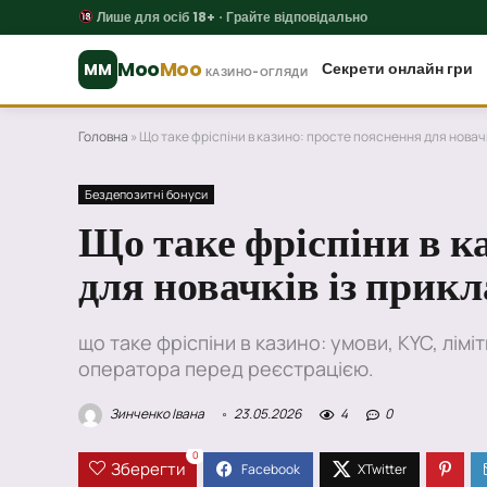
Лише для осіб 18+ · Грайте відповідально
Moo
Moo
MM
Секрети онлайн гри
КАЗИНО-ОГЛЯДИ
Головна
»
Що таке фріспіни в казино: просте пояснення для новач
Бездепозитні бонуси
Що таке фріспіни в к
для новачків із прик
що таке фріспіни в казино: умови, KYC, лімі
оператора перед реєстрацією.
Зинченко Івана
23.05.2026
4
0
0
Зберегти