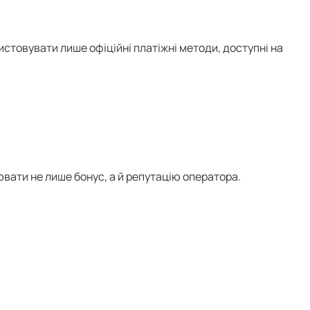
стовувати лише офіційні платіжні методи, доступні на
вати не лише бонус, а й репутацію оператора.