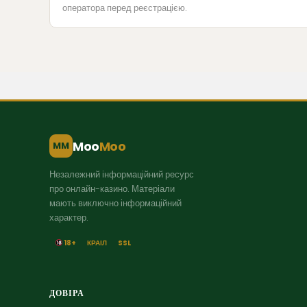
оператора перед реєстрацією.
Moo
Moo
MM
Незалежний інформаційний ресурс
про онлайн-казино. Матеріали
мають виключно інформаційний
характер.
18+
КРАІЛ
SSL
ДОВІРА