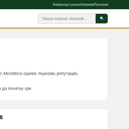
Найкращі казино
Новини
Питання
г. MooMoo оцінює ліцензію, репутацію,
 до початку гри.
25