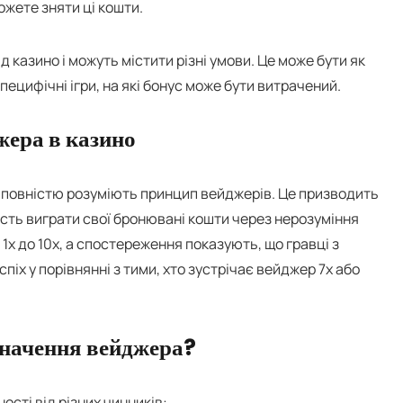
ожете зняти ці кошти.
 казино і можуть містити різні умови. Це може бути як
пецифічні ігри, на які бонус може бути витрачений.
жера в казино
 повністю розуміють принцип вейджерів. Це призводить
ість виграти свої бронювані кошти через нерозуміння
1x до 10x, а спостереження показують, що гравці з
іх у порівнянні з тими, хто зустрічає вейджер 7x або
значення вейджера?
сті від різних чинників: