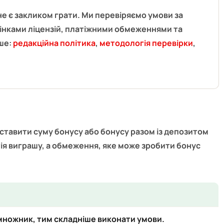
не є закликом грати. Ми перевіряємо умови за
інками ліцензій, платіжними обмеженнями та
ше:
редакційна політика
,
методологія перевірки
,
оставити суму бонусу або бонусу разом із депозитом
я виграшу, а обмеження, яке може зробити бонус
ножник, тим складніше виконати умови.