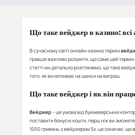
Що таке вейджер в казино: всі
В сучасному світі онлайн-казино термін
вейдж
гравців важливо розуміти, що саме цей термін оз
статті ми детально розглянемо, що таке вейдж
того, як він впливає на шанси на виграш.
Що таке вейджер і як він прац
Вейджер
– це умова від букмекерських контор
поставити бонусні кошти, перш ніж ви зможете 
1000 гривень з вейджером 5x, це означає, що 