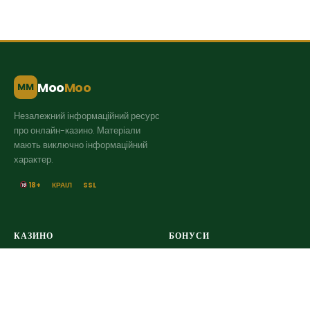
Moo
Moo
MM
Незалежний інформаційний ресурс
про онлайн-казино. Матеріали
мають виключно інформаційний
характер.
18+
КРАІЛ
SSL
КАЗИНО
БОНУСИ
Найкращі онлайн казино
Бездепозитні бонуси
Огляди казино
Новини та акції
Казино на гривні
Казино з мін. депозитом