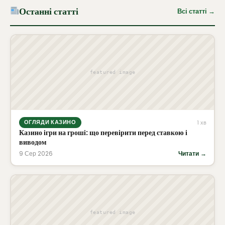
Останні статті
Всі статті →
1 хв
ОГЛЯДИ КАЗИНО
Казино ігри на гроші: що перевірити перед ставкою і
виводом
Читати →
9 Сер 2026