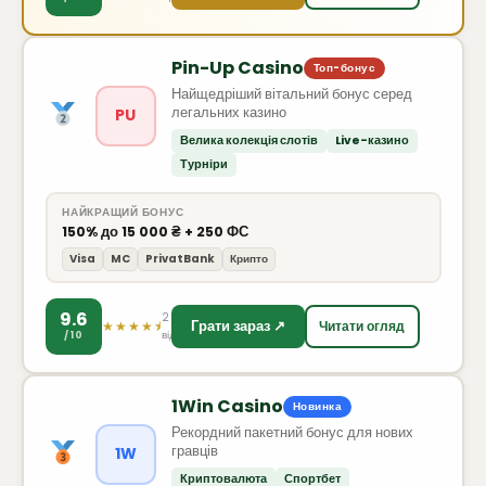
Pin-Up Casino
Топ-бонус
Найщедріший вітальний бонус серед
легальних казино
PU
Велика колекція слотів
Live-казино
Турніри
НАЙКРАЩИЙ БОНУС
150% до 15 000 ₴ + 250 ФС
Visa
MC
PrivatBank
Крипто
9.6
2 104
Грати зараз ↗
★★★★⯨
Читати огляд
відгуків
/ 10
1Win Casino
Новинка
Рекордний пакетний бонус для нових
гравців
1W
Криптовалюта
Спортбет