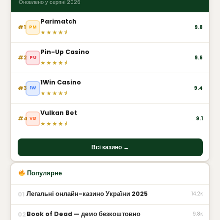
Оновлено у серпні 2026
Parimatch
#1
9.8
PM
★★★★⯨
Pin-Up Casino
#2
9.6
PU
★★★★⯨
1Win Casino
#3
9.4
1W
★★★★⯨
Vulkan Bet
#4
9.1
VB
★★★★⯨
Всі казино →
Популярне
01
Легальні онлайн-казино України 2025
14.2к
02
Book of Dead — демо безкоштовно
9.8к