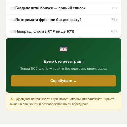
03
Бездепозитні бонуси — повний список
8.1к
04
Як отримати фріспіни без депозиту?
7.6к
05
Найкращі слоти з RTP вище 97%
6.9к
Демо без реєстрації
Понад 500 слотів — грайте безкоштовно прямо зараз
Спробувати →
Відповідальна гра:
Азартні ігри можуть спричинити залежність. Грайте
лише на свої кошти й встановлюйте ліміти перед грою.