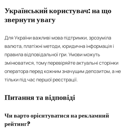
Український користувач: на що
звернути увагу
Для України важливі мова підтримки, зрозуміла
валюта, платіжні методи, юридична інформація і
правила відповідальної гри. Умови можуть
змінюватися, тому перевіряйте актуальні сторінки
оператора перед кожним значущим депозитом, а не
тільки під час першої реєстрації.
Питання та відповіді
Чи варто орієнтуватися на рекламний
рейтинг?