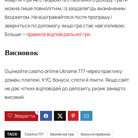
можна лише повнолітнім, із заздалегідь визначеним
бюджетом. Не відігравайтеся після програшу і
зверніться по допомогу, якщо гра стає нав’язливою.
Більше —
правила відповідальної гри
.
Висновок
Оцінюйте casino online Ukraine 777 через практику:
домен, платежі, KYC, бонуси, слоти й ліміти. Якщо сайт
не дає чітких відповідей до депозиту, ризик занадто
високий.
0
Зберегти
TAGS:
Casino 777
безпечна гра
бонусні правила