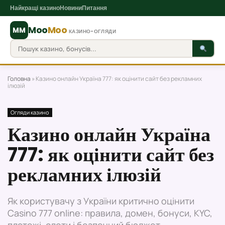
Найкращі казино
Новини
Питання
Moo
Moo
MM
КАЗИНО-ОГЛЯДИ
Головна
»
Казино онлайн Україна 777: як оцінити сайт без рекламних
ілюзій
Огляди казино
Казино онлайн Україна
777: як оцінити сайт без
рекламних ілюзій
Як користувачу з України критично оцінити
Casino 777 online: правила, домен, бонуси, KYC,