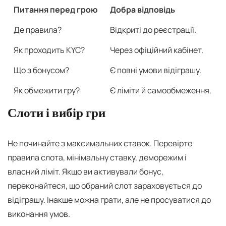
Питання перед грою
Добра відповідь
Де правила?
Відкриті до реєстрації.
Як проходить KYC?
Через офіційний кабінет.
Що з бонусом?
Є повні умови відіграшу.
Як обмежити гру?
Є ліміти й самообмеження.
Слоти і вибір гри
Не починайте з максимальних ставок. Перевірте
правила слота, мінімальну ставку, деморежим і
власний ліміт. Якщо ви активували бонус,
переконайтеся, що обраний слот зараховується до
відіграшу. Інакше можна грати, але не просуватися до
виконання умов.