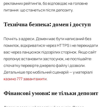
рекламних рейтингів, бо відповідає на головне
питання: що станеться після депозиту.
Технічна безпека: домен і доступ
Почніть з адреси. Домен має бути написаний без
помилок, відкриватися через HTTPS і не перекидати
вас через ланцюжок підозрілих сторінок. Якщо сайт
пропонує встановити застосунок, не поспішайте:
спочатку перевірте джерело файлу і дозволи.
Детальніше про мобільний сценарій — у матеріалі
казино 777 завантажити
.
Фінансові умови: не тільки депозит