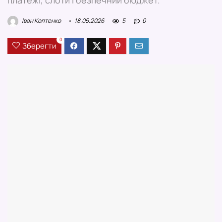
платежі, слоти і безпечний бюджет.
Іван Коптенко
18.05.2026
5
0
0
Зберегти