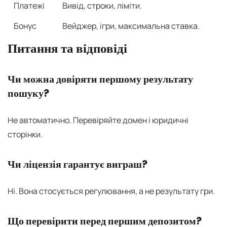
Платежі
Вивід, строки, ліміти.
Бонус
Вейджер, ігри, максимальна ставка.
Питання та відповіді
Чи можна довіряти першому результату
пошуку?
Не автоматично. Перевіряйте домен і юридичні
сторінки.
Чи ліцензія гарантує виграш?
Ні. Вона стосується регулювання, а не результату гри.
Що перевірити перед першим депозитом?