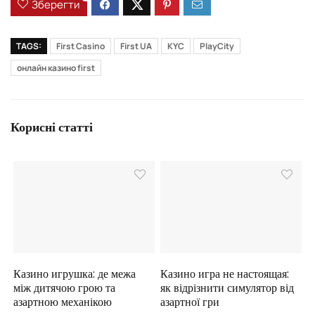
Зберегти
TAGS:
First Casino
First UA
KYC
PlayCity
онлайн казино first
Корисні статті
Казино игрушка: де межа
Казино игра не настоящая:
між дитячою грою та
як відрізнити симулятор від
азартною механікою
азартної гри