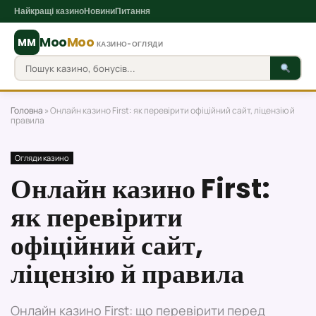
Найкращі казино
Новини
Питання
Moo
Moo
MM
КАЗИНО-ОГЛЯДИ
Головна
»
Онлайн казино First: як перевірити офіційний сайт, ліцензію й
правила
Огляди казино
Онлайн казино First:
як перевірити
офіційний сайт,
ліцензію й правила
Онлайн казино First: що перевірити перед