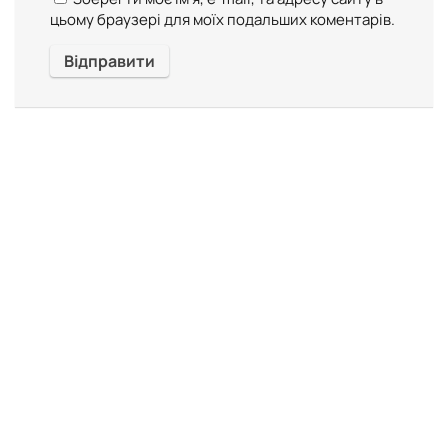
цьому браузері для моїх подальших коментарів.