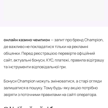
онлайн казино чемпион
— запит про бренд Champion,
де важливо не покладатися тільки на рекламні
обіцянки. Перед реєстрацією перевірте офіційний
сайт, актуальні бонуси, KYC, платежі, правила відіграшу
та інструменти відповідальної гри.
Бонуси Champion можуть змінюватися, а старі огляди
залишатися в пошуку. Тому будь-яку акцію потрібно
звіряти з поточними правилами на сайті оператора.