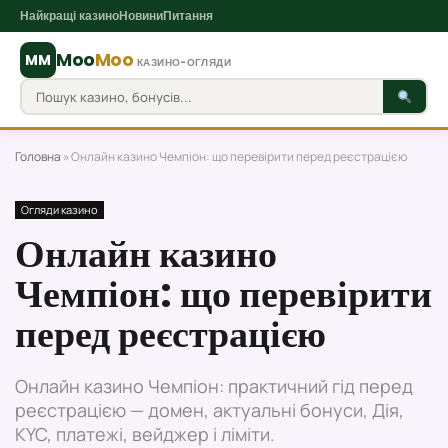
Найкращі казино
Новини
Питання
Moo
Moo
MM
КАЗИНО-ОГЛЯДИ
Головна
»
Онлайн казино Чемпіон: що перевірити перед реєстрацією
Огляди казино
Онлайн казино
Чемпіон: що перевірити
перед реєстрацією
Онлайн казино Чемпіон: практичний гід перед
реєстрацією — домен, актуальні бонуси, Дія,
KYC, платежі, вейджер і ліміти.