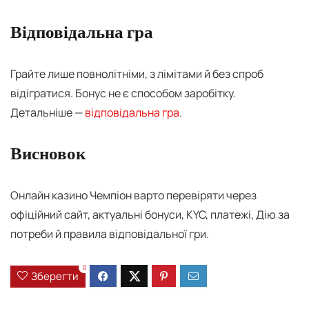
Відповідальна гра
Грайте лише повнолітніми, з лімітами й без спроб
відігратися. Бонус не є способом заробітку.
Детальніше —
відповідальна гра
.
Висновок
Онлайн казино Чемпіон варто перевіряти через
офіційний сайт, актуальні бонуси, KYC, платежі, Дію за
потреби й правила відповідальної гри.
0
Зберегти