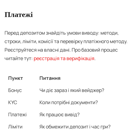
Платежі
Перед депозитом знайдіть умови виводу: методи,
строки, ліміти, комісії та перевірку платіжного методу.
Реєструйтеся на власні дані. Про базовий процес
читайте тут:
реєстрація та верифікація
.
Пункт
Питання
Бонус
Чи діє зараз і який вейджер?
KYC
Коли потрібні документи?
Платежі
Як працює вивід?
Ліміти
Як обмежити депозит і час гри?