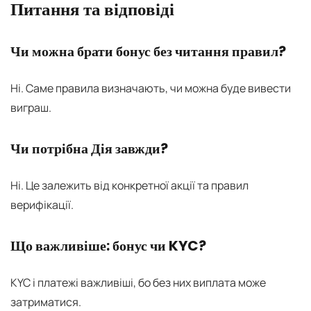
Питання та відповіді
Чи можна брати бонус без читання правил?
Ні. Саме правила визначають, чи можна буде вивести
виграш.
Чи потрібна Дія завжди?
Ні. Це залежить від конкретної акції та правил
верифікації.
Що важливіше: бонус чи KYC?
KYC і платежі важливіші, бо без них виплата може
затриматися.