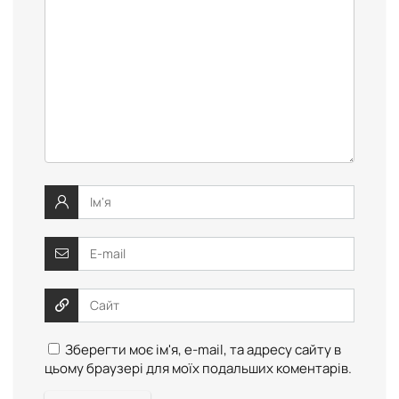
Зберегти моє ім'я, e-mail, та адресу сайту в
цьому браузері для моїх подальших коментарів.