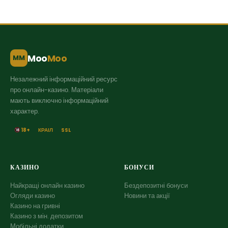
Moo
Moo
MM
Незалежний інформаційний ресурс
про онлайн-казино. Матеріали
мають виключно інформаційний
характер.
18+
КРАІЛ
SSL
КАЗИНО
БОНУСИ
Найкращі онлайн казино
Бездепозитні бонуси
Огляди казино
Новини та акції
Казино на гривні
Казино з мін. депозитом
Мобільні додатки