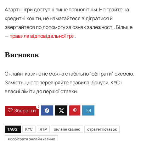
Азартні ігри доступні лише повнолітнім. Не грайте на
кредитні кошти, не намагайтеся відігратися й
звертайтеся по допомогу за ознак залежності. Більше
—
правила відповідальної гри
.
Висновок
Онлайн-казино не можна стабільно “обіграти” схемою.
Замість цього перевіряйте правила, бонуси, KYC і
власні ліміти до першої ставки.
0
Зберегти
TAGS:
KYC
RTP
онлайн казино
стратегії ставок
як обіграти онлайн казино