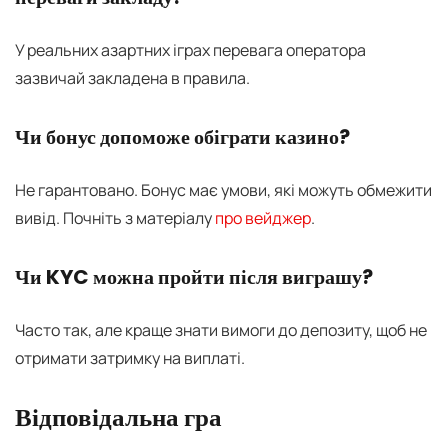
У реальних азартних іграх перевага оператора
зазвичай закладена в правила.
Чи бонус допоможе обіграти казино?
Не гарантовано. Бонус має умови, які можуть обмежити
вивід. Почніть з матеріалу
про вейджер
.
Чи KYC можна пройти після виграшу?
Часто так, але краще знати вимоги до депозиту, щоб не
отримати затримку на виплаті.
Відповідальна гра