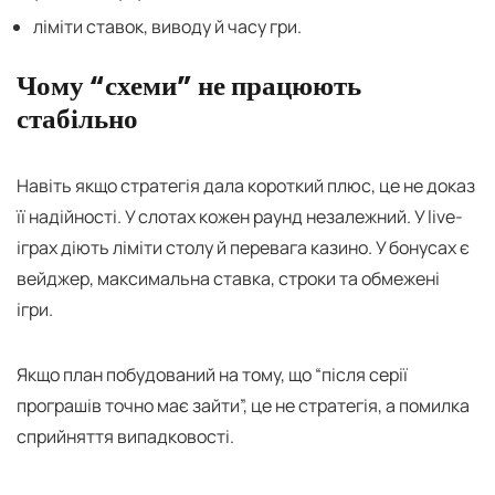
ліміти ставок, виводу й часу гри.
Чому “схеми” не працюють
стабільно
Навіть якщо стратегія дала короткий плюс, це не доказ
її надійності. У слотах кожен раунд незалежний. У live-
іграх діють ліміти столу й перевага казино. У бонусах є
вейджер, максимальна ставка, строки та обмежені
ігри.
Якщо план побудований на тому, що “після серії
програшів точно має зайти”, це не стратегія, а помилка
сприйняття випадковості.