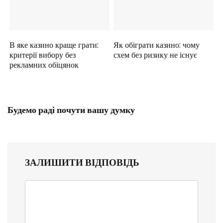
В яке казино краще грати:
Як обіграти казино: чому
критерії вибору без
схем без ризику не існує
рекламних обіцянок
Будемо раді почути вашу думку
ЗАЛИШИТИ ВІДПОВІДЬ