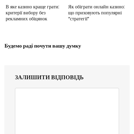
В яке казино краще грати:
Як обіграти онлайн казино:
критерії вибору без
що приховують популярні
рекламних обіцянок
“стратегії”
Будемо раді почути вашу думку
ЗАЛИШИТИ ВІДПОВІДЬ