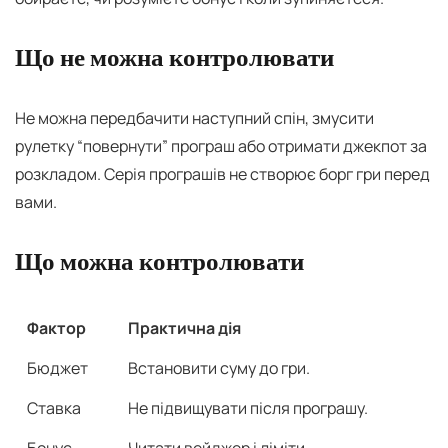
Що не можна контролювати
Не можна передбачити наступний спін, змусити
рулетку “повернути” програш або отримати джекпот за
розкладом. Серія програшів не створює борг гри перед
вами.
Що можна контролювати
Фактор
Практична дія
Бюджет
Встановити суму до гри.
Ставка
Не підвищувати після програшу.