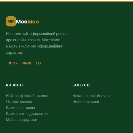
Moo
Moo
MM
Незалежний інформаційний ресурс
про онлайн-казино. Матеріали
мають виключно інформаційний
характер.
18+
КРАІЛ
SSL
КАЗИНО
БОНУСИ
Найкращі онлайн казино
Бездепозитні бонуси
Огляди казино
Новини та акції
Казино на гривні
Казино з мін. депозитом
Мобільні додатки