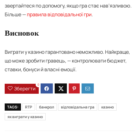
звертайтеся по допомогу, якщо гра стає нав’язливою.
Більше —
правила відповідальної гри
.
Висновок
Виграти у казино гарантовано неможливо. Найкраще,
що може зробити гравець, — контролювати бюджет,
ставки, бонуси й власні емоції.
0
Зберегти
TAGS:
RTP
банкрол
відповідальна гра
казино
як виграти у казино