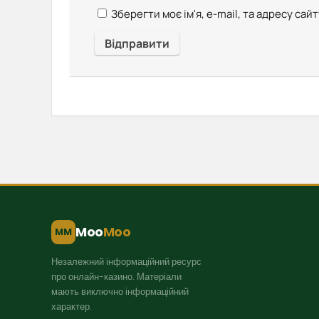
Зберегти моє ім'я, e-mail, та адресу са
Moo
Moo
MM
Незалежний інформаційний ресурс
про онлайн-казино. Матеріали
мають виключно інформаційний
характер.