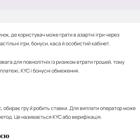
нок, де користувач може грати в азартні ігри через
настільні ігри, бонуси, каса й особистий кабінет.
звага для повнолітніх із ризиком втрати грошей, тому
платежі, KYC і бонусні обмеження.
, обирає гру й робить ставки. Для виплати оператор може
метод. Це називається KYC або верифікація.
ією