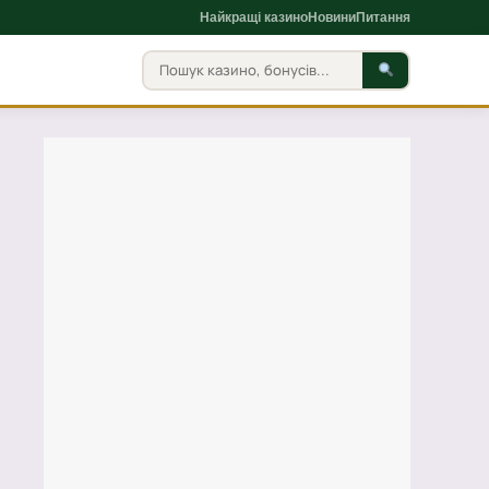
Найкращі казино
Новини
Питання