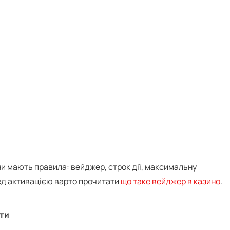
и мають правила: вейджер, строк дії, максимальну
ред активацією варто прочитати
що таке вейджер в казино
.
яти