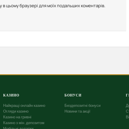
йту в цьому браузері для моїх подальших коментарів.
КАЗИНО
БОНУСИ
Г
Найкращі онлайн казино
Бездепозитні бонуси
Д
Огляди казино
Новини та акції
С
Казино на гривні
В
Казино з мін. депозитом
Мобільні додатки