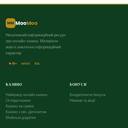
Moo
Moo
MM
Незалежний інформаційний ресурс
про онлайн-казино. Матеріали
мають виключно інформаційний
характер.
18+
КРАІЛ
SSL
КАЗИНО
БОНУСИ
Найкращі онлайн казино
Бездепозитні бонуси
Огляди казино
Новини та акції
Казино на гривні
Казино з мін. депозитом
Мобільні додатки