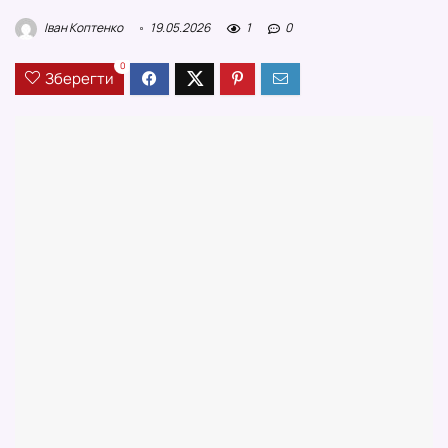
Іван Коптенко
19.05.2026
1
0
0
Зберегти