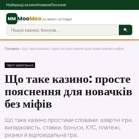
Найкращі казино
Новини
Питання
Moo
Moo
MM
КАЗИНО-ОГЛЯДИ
Головна
»
Що таке казино: просте пояснення для новачків без міфів
Часті запитання
Що таке казино: просте
пояснення для новачків
без міфів
Що таке казино простими словами: азартні ігри,
випадковість, ставки, бонуси, KYC, платежі,
ризики й відповідальна гра.