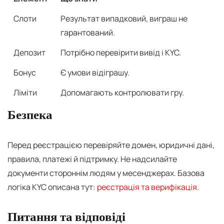
Слоти
Результат випадковий, виграш не
гарантований.
Депозит
Потрібно перевірити вивід і KYC.
Бонус
Є умови відіграшу.
Ліміти
Допомагають контролювати гру.
Безпека
Перед реєстрацією перевіряйте домен, юридичні дані,
правила, платежі й підтримку. Не надсилайте
документи стороннім людям у месенджерах. Базова
логіка KYC описана тут:
реєстрація та верифікація
.
Питання та відповіді