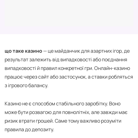
що таке казино
— це майданчик для азартних ігор, де
результат залежить від випадковості або поєднання
випадковості й правил конкретної гри. Онлайн-казино
працює через сайт або застосунок, а ставки робляться
з ігрового балансу.
Казино не є способом стабільного заробітку. Воно
може бути розвагою для повнолітніх, але завжди має
ризик втрати грошей. Саме тому важливо розуміти
правила до депозиту.