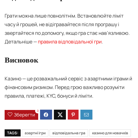
Грати можна лише повнолітнім. Встановлюйте ліміт
часу й грошей, не відігравайтеся після програшу і
звертайтеся по допомогу, якщо гра стає нав’язливою.
Детальніше —
правила відповідальної гри
.
Висновок
Казино — це розважальний сервіс з азартними іграми й
фінансовим ризиком. Перед грою важливо розуміти
правила, платежі, KYC, бонуси й ліміти.
0
Зберегти
TAGS:
азартні ігри
відповідальна гра
казино для новачків