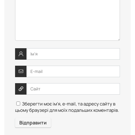
Зберегти моє ім'я, e-mail, та адресу сайту в
цьому браузері для моїх подальших коментарів.