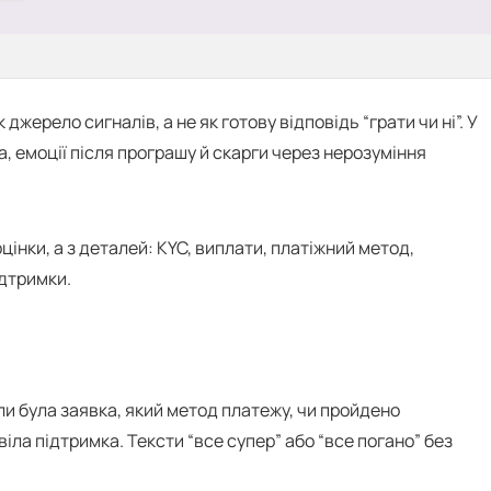
 джерело сигналів, а не як готову відповідь “грати чи ні”. У
, емоції після програшу й скарги через нерозуміння
цінки, а з деталей: KYC, виплати, платіжний метод,
ідтримки.
оли була заявка, який метод платежу, чи пройдено
іла підтримка. Тексти “все супер” або “все погано” без