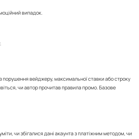
моційний випадок.
.
ез порушення вейджеру, максимальної ставки або строку
ивіться, чи автор прочитав правила промо. Базове
міти, чи збігалися дані акаунта з платіжним методом, чи