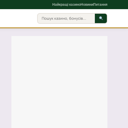
Найкращі казино
Новини
Питання