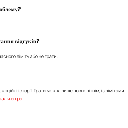
роблему?
тання відгуків?
асного ліміту або не грати.
моційні історії. Грати можна лише повнолітнім, із лімітами
дальна гра
.