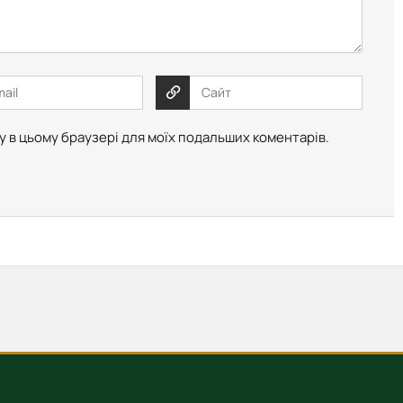
йту в цьому браузері для моїх подальших коментарів.