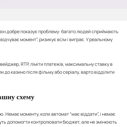
 він добре показує проблему: багато людей сприймають
 “відчуває момент”, ризикує всім і виграє. У реальному
вейджер, RTP, ліміти платежів, максимальну ставку в
и до казино після фільму або серіалу, варто відділити
ашну схему
. Немає моменту, коли автомат “має віддати”, і немає
можуть допомогти контролювати бюджет, але не змінюють