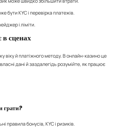
зик може швидко збільшити втрати.
же бути KYC і перевірка платежів.
вейджер і ліміти.
 в сценах
ку віку й платіжного методу. В онлайн-казино це
ласні дані й заздалегідь розумійте, як працює
и грати?
і правила бонусів, KYC і ризиків.