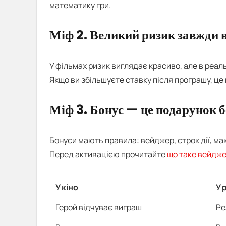
математику гри.
Міф 2. Великий ризик завжди 
У фільмах ризик виглядає красиво, але в реа
Якщо ви збільшуєте ставку після програшу, це н
Міф 3. Бонус — це подарунок б
Бонуси мають правила: вейджер, строк дії, ма
Перед активацією прочитайте
що таке вейдже
У кіно
У 
Герой відчуває виграш
Ре