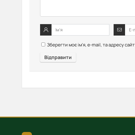
Зберегти моє ім'я, e-mail, та адресу са