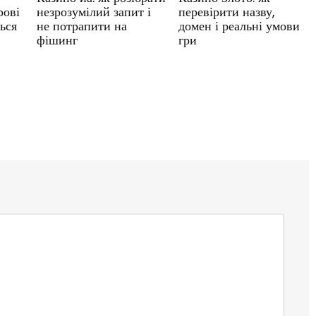
рові
незрозумілий запит і
перевірити назву,
ься
не потрапити на
домен і реальні умови
фішинг
гри