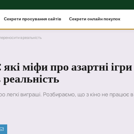
Секрети просування сайтів
Секрети онлайн покупок
 переносити в реальність
які міфи про азартні ігри
в реальність
о легкі виграші. Розбираємо, що з кіно не працює в