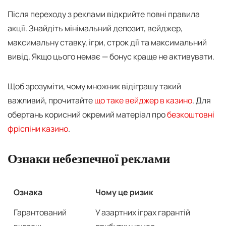
Після переходу з реклами відкрийте повні правила
акції. Знайдіть мінімальний депозит, вейджер,
максимальну ставку, ігри, строк дії та максимальний
вивід. Якщо цього немає — бонус краще не активувати.
Щоб зрозуміти, чому множник відіграшу такий
важливий, прочитайте
що таке вейджер в казино
. Для
обертань корисний окремий матеріал про
безкоштовні
фріспіни казино
.
Ознаки небезпечної реклами
Ознака
Чому це ризик
Гарантований
У азартних іграх гарантій