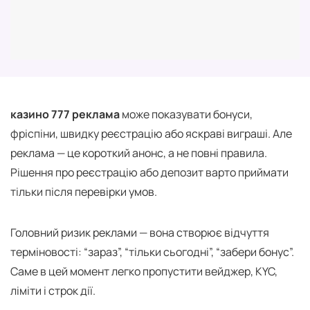
казино 777 реклама
може показувати бонуси,
фріспіни, швидку реєстрацію або яскраві виграші. Але
реклама — це короткий анонс, а не повні правила.
Рішення про реєстрацію або депозит варто приймати
тільки після перевірки умов.
Головний ризик реклами — вона створює відчуття
терміновості: “зараз”, “тільки сьогодні”, “забери бонус”.
Саме в цей момент легко пропустити вейджер, KYC,
ліміти і строк дії.