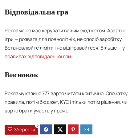
Відповідальна гра
Реклама не має керувати вашим бюджетом. Азартні
ігри — розвага для повнолітніх, не спосіб заробітку.
Встановлюйте ліміти і не відігравайтеся. Більше — у
правилах відповідальної гри
.
Висновок
Рекламу казино 777 варто читати критично. Спочатку
правила, потім бюджет, KYC і тільки потім рішення, чи
варто брати участь у промо.
0
Зберегти