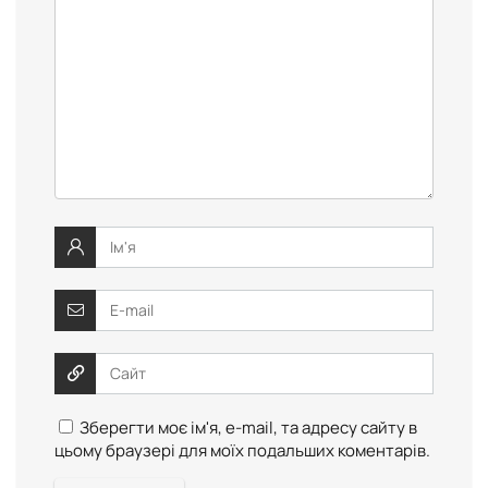
Зберегти моє ім'я, e-mail, та адресу сайту в
цьому браузері для моїх подальших коментарів.