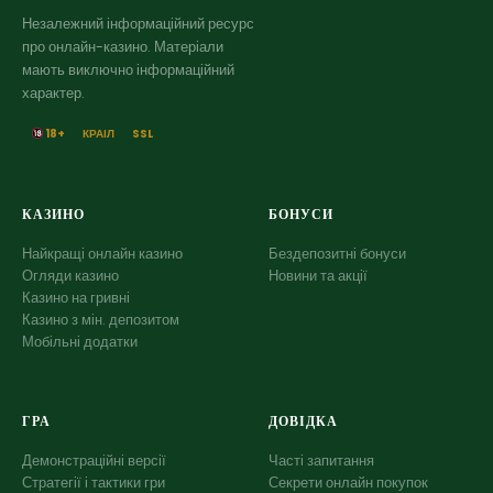
Незалежний інформаційний ресурс
про онлайн-казино. Матеріали
мають виключно інформаційний
характер.
18+
КРАІЛ
SSL
КАЗИНО
БОНУСИ
Найкращі онлайн казино
Бездепозитні бонуси
Огляди казино
Новини та акції
Казино на гривні
Казино з мін. депозитом
Мобільні додатки
ГРА
ДОВІДКА
Демонстраційні версії
Часті запитання
Стратегії і тактики гри
Секрети онлайн покупок