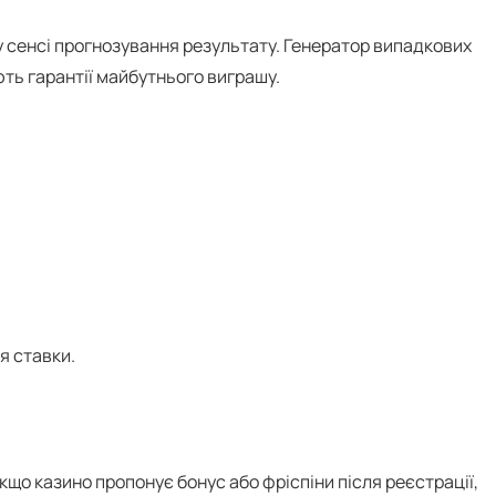
у сенсі прогнозування результату. Генератор випадкових
ть гарантії майбутнього виграшу.
я ставки.
кщо казино пропонує бонус або фріспіни після реєстрації,