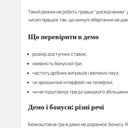
Такий режим не робить гравця “досвідченим” 
чисел працює так, що минулі обертання не даю
Що перевірити в демо
розмір доступних ставок;
наявність бонусної гри;
частоту дрібних виграшів і великих пауз;
чи зрозумілий інтерфейс на телефоні;
чи не підштовхує гра до швидкого збільшенн
Демо і бонуси: різні речі
Безкоштовна гра в демо не дорівнює бонусу. Я