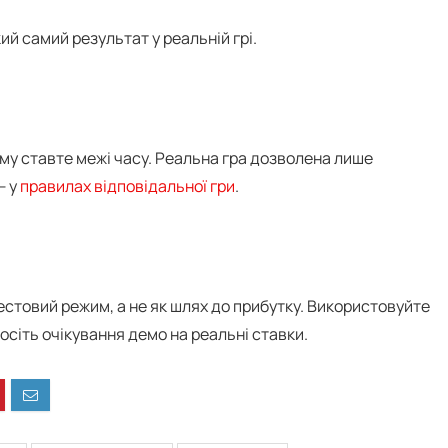
ий самий результат у реальній грі.
му ставте межі часу. Реальна гра дозволена лише
— у
правилах відповідальної гри
.
естовий режим, а не як шлях до прибутку. Використовуйте
осіть очікування демо на реальні ставки.