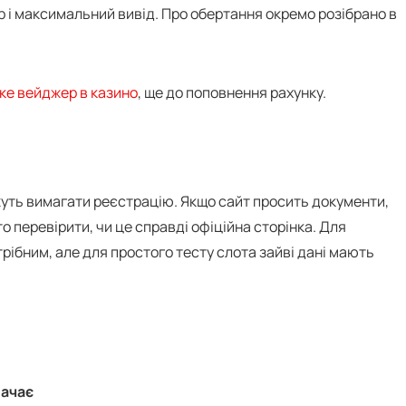
ор і максимальний вивід. Про обертання окремо розібрано в
ке вейджер в казино
, ще до поповнення рахунку.
ожуть вимагати реєстрацію. Якщо сайт просить документи,
о перевірити, чи це справді офіційна сторінка. Для
трібним, але для простого тесту слота зайві дані мають
начає