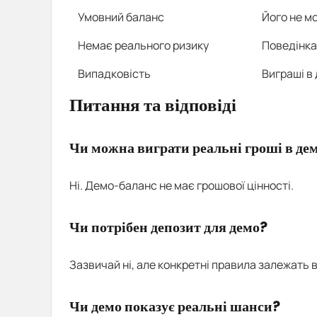
Умовний баланс
Його не м
Немає реального ризику
Поведінка 
Випадковість
Виграші в
Питання та відповіді
Чи можна виграти реальні гроші в де
Ні. Демо-баланс не має грошової цінності.
Чи потрібен депозит для демо?
Зазвичай ні, але конкретні правила залежать в
Чи демо показує реальні шанси?