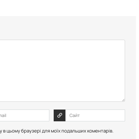
йту в цьому браузері для моїх подальших коментарів.