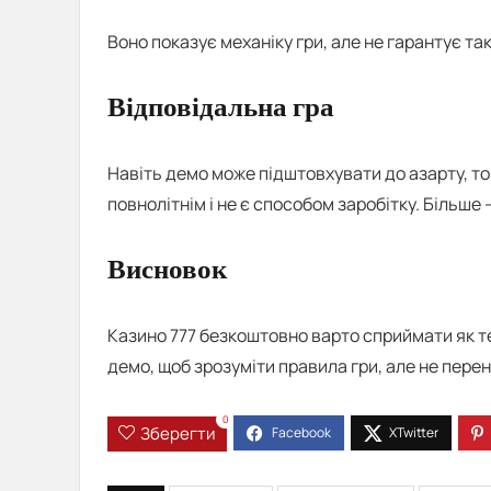
Воно показує механіку гри, але не гарантує так
Відповідальна гра
Навіть демо може підштовхувати до азарту, то
повнолітнім і не є способом заробітку. Більше 
Висновок
Казино 777 безкоштовно варто сприймати як т
демо, щоб зрозуміти правила гри, але не перен
0
Зберегти