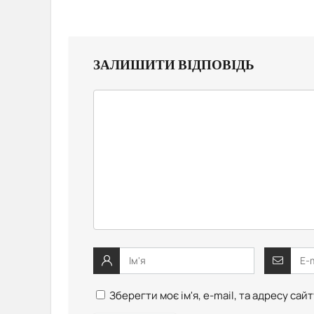
ЗАЛИШИТИ ВІДПОВІДЬ
Зберегти моє ім'я, e-mail, та адресу са