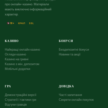
про онлайн-казино. Матеріали
мають виключно інформаційний
характер.
18+
КРАІЛ
SSL
КАЗИНО
БОНУСИ
Найкращі онлайн казино
Бездепозитні бонуси
Огляди казино
Новини та акції
Казино на гривні
Казино з мін. депозитом
Мобільні додатки
ГРА
ДОВІДКА
Демонстраційні версії
Часті запитання
Стратегії і тактики гри
Секрети онлайн покупок
Відгуки гравців