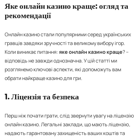
Яке онлайн казино краще: огляд та
рекомендації
Онлайн казино стали популярними серед українських
гравців завдяки зручності та великому вибору ігор.
Коли виникає питання:
яке онлайн казино краще
? –
відповідь не завжди однозначна. У цій статті ми
розглянемо ключові аспекти, які допоможуть вам
обрати найкраще казино для гри.
1. Ліцензія та безпека
Перш ніж почати грати, слід звернути увагу на ліцензію
онлайн казино. Легальні заклади, що мають ліцензію,
надають гарантовану захищеність ваших коштів та