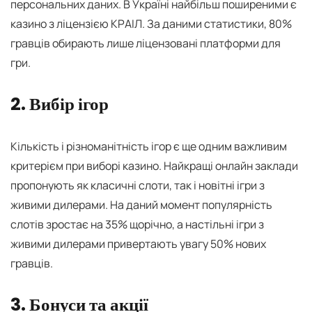
персональних даних. В Україні найбільш поширеними є
казино з ліцензією КРАІЛ. За даними статистики, 80%
гравців обирають лише ліцензовані платформи для
гри.
2. Вибір ігор
Кількість і різноманітність ігор є ще одним важливим
критерієм при виборі казино. Найкращі онлайн заклади
пропонують як класичні слоти, так і новітні ігри з
живими дилерами. На даний момент популярність
слотів зростає на 35% щорічно, а настільні ігри з
живими дилерами привертають увагу 50% нових
гравців.
3. Бонуси та акції