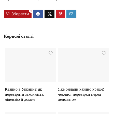
0
Зберегти
Корисні статті
Казино в Украине: як
Яке онлайн казино краще:
перевірити законність,
чеклист перевірки перед
ліцензію й домен
депозитом