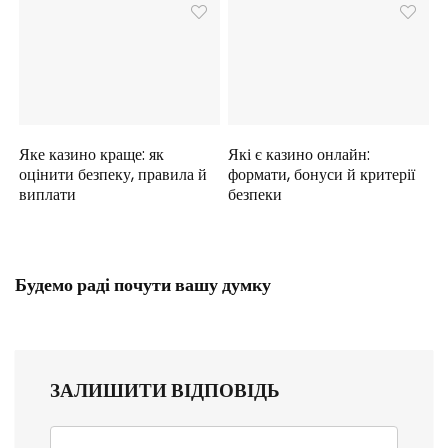
Яке казино краще: як
Які є казино онлайн:
оцінити безпеку, правила й
формати, бонуси й критерії
виплати
безпеки
Будемо раді почути вашу думку
ЗАЛИШИТИ ВІДПОВІДЬ