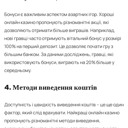
Бонуси є важливим аспектом азартних ігор. Хороші
онлайн казино пропонують різноманітні акції, які
дозволяють отримати більше виграшів. Наприклад,
нові гравці часто отримують вітальний бонус у розмірі
100% на перший депозит. Це дозволяє почати гру з
більшим банком. За даними досліджень, гравці, які
використовують бонуси, виграють на 20% більше у
середньому.
4. Методи виведення коштів
Доступність і швидкість виведення коштів – це ще один
фактор, який слід врахувати. Найкращі онлайн казино
пропонують різноманітні методи виведення,