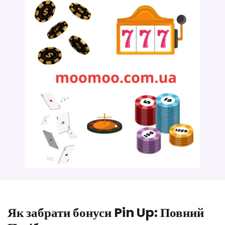
Як забрати бонуси Pin Up: Повний