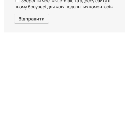
Зберегти моє ім'я, e-mail, та адресу сайту в
цьому браузері для моїх подальших коментарів.