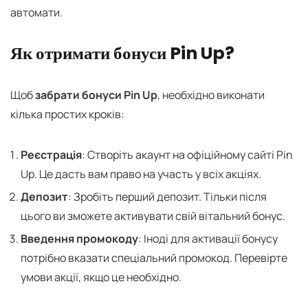
автомати.
Як отримати бонуси Pin Up?
Щоб
забрати бонуси Pin Up
, необхідно виконати
кілька простих кроків:
Реєстрація
: Створіть акаунт на офіційному сайті Pin
Up. Це дасть вам право на участь у всіх акціях.
Депозит
: Зробіть перший депозит. Тільки після
цього ви зможете активувати свій вітальний бонус.
Введення промокоду
: Іноді для активації бонусу
потрібно вказати спеціальний промокод. Перевірте
умови акції, якщо це необхідно.