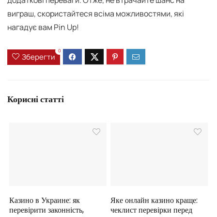
додаткові переваги. Отже, не втрачайте шанс на
виграш, скористайтеся всіма можливостями, які
нагадує вам Pin Up!
0
Зберегти
Корисні статті
Казино в Украине: як
Яке онлайн казино краще:
перевірити законність,
чеклист перевірки перед