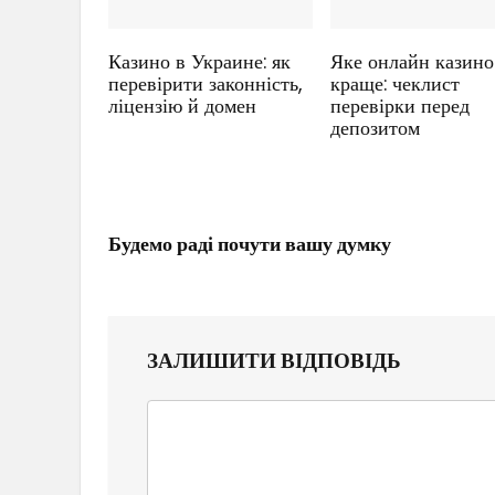
Казино в Украине: як
Яке онлайн казино
перевірити законність,
краще: чеклист
ліцензію й домен
перевірки перед
депозитом
Будемо раді почути вашу думку
ЗАЛИШИТИ ВІДПОВІДЬ