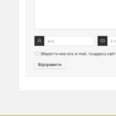
Зберегти моє ім'я, e-mail, та адресу са