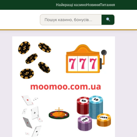
Найкращі казино
Новини
Питання