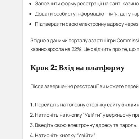
Заповнити форму реєстрації на сайті казино
Додати особисту інформацію – ім’я, дату н
Підтвердити свою електронну адресу через 
Згідно з даними порталу азартні ігри Commissi
казино зросла на 22%. Це свідчить про те, що 
Крок 2: Вхід на платформу
Після завершення реєстрації ви можете перей
Перейдіть на головну сторінку сайту
онлайн
Натисніть на кнопку “Увійти” у верхньому пр
Введіть свою електронну адресу та пароль.
Натисніть кнопку “Увійти”.