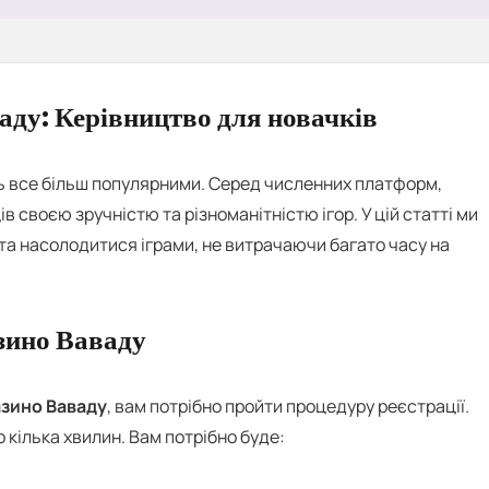
аду: Керівництво для новачків
ть все більш популярними. Серед численних платформ,
в своєю зручністю та різноманітністю ігор. У цій статті ми
 та насолодитися іграми, не витрачаючи багато часу на
азино Ваваду
азино Ваваду
, вам потрібно пройти процедуру реєстрації.
 кілька хвилин. Вам потрібно буде: