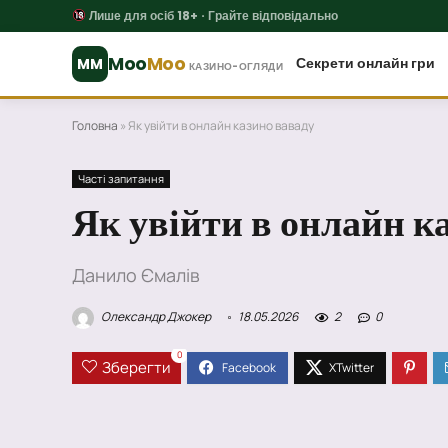
Лише для осіб 18+ · Грайте відповідально
Moo
Moo
MM
Секрети онлайн гри
КАЗИНО-ОГЛЯДИ
Головна
»
Як увійти в онлайн казино ваваду
Часті запитання
Як увійти в онлайн к
Данило Ємалів
Олександр Джокер
18.05.2026
2
0
0
Зберегти