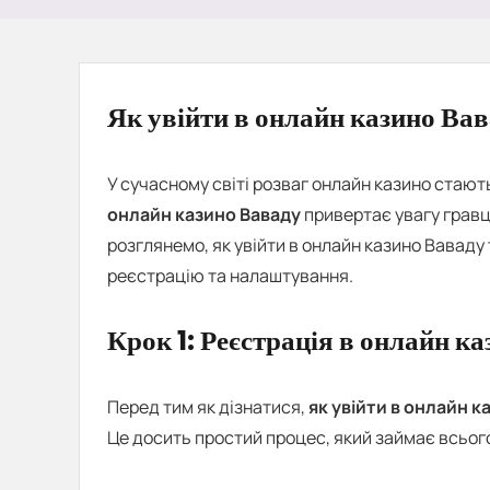
Як увійти в онлайн казино Вав
У сучасному світі розваг онлайн казино стаю
онлайн казино Ваваду
привертає увагу гравці
розглянемо, як увійти в онлайн казино Ваваду
реєстрацію та налаштування.
Крок 1: Реєстрація в онлайн к
Перед тим як дізнатися,
як увійти в онлайн к
Це досить простий процес, який займає всього