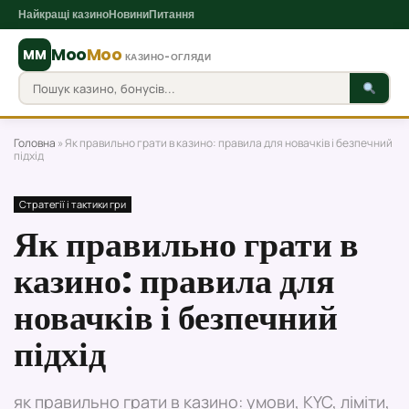
Найкращі казино
Новини
Питання
Moo
Moo
MM
КАЗИНО-ОГЛЯДИ
Головна
»
Як правильно грати в казино: правила для новачків і безпечний
підхід
Стратегії і тактики гри
Як правильно грати в
казино: правила для
новачків і безпечний
підхід
як правильно грати в казино: умови, KYC, ліміти,