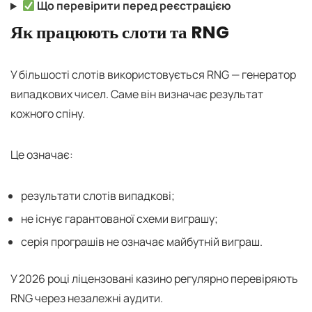
Що перевірити перед реєстрацією
Як працюють слоти та RNG
У більшості слотів використовується RNG — генератор
випадкових чисел. Саме він визначає результат
кожного спіну.
Це означає:
результати слотів випадкові;
не існує гарантованої схеми виграшу;
серія програшів не означає майбутній виграш.
У 2026 році ліцензовані казино регулярно перевіряють
RNG через незалежні аудити.