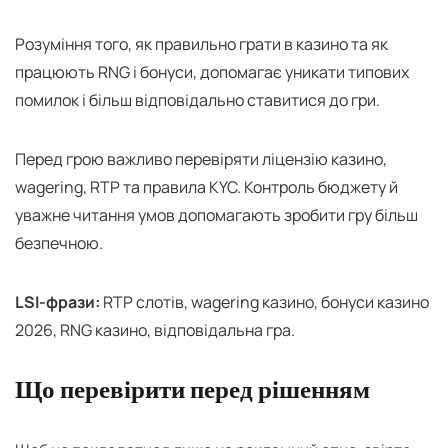
Розуміння того, як правильно грати в казино та як
працюють RNG і бонуси, допомагає уникати типових
помилок і більш відповідально ставитися до гри.
Перед грою важливо перевіряти ліцензію казино,
wagering, RTP та правила KYC. Контроль бюджету й
уважне читання умов допомагають зробити гру більш
безпечною.
LSI-фрази:
RTP слотів, wagering казино, бонуси казино
2026, RNG казино, відповідальна гра.
Що перевірити перед рішенням