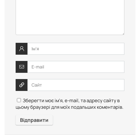
Зберегти моє ім'я, e-mail, та адресу сайту в
цьому браузері для моїх подальших коментарів.