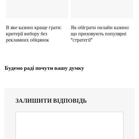
В яке казино краще грати:
Як обіграти онлайн казино:
критерії вибору без
що приховують популярні
рекламних обіцянок
“стратегії”
Будемо раді почути вашу думку
ЗАЛИШИТИ ВІДПОВІДЬ