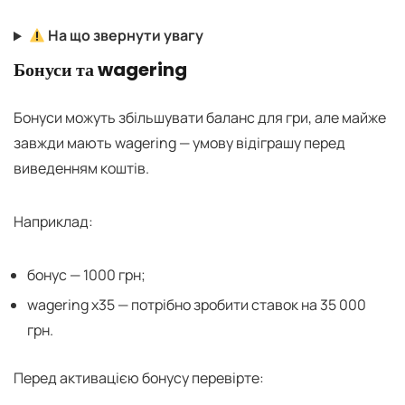
На що звернути увагу
Бонуси та wagering
Бонуси можуть збільшувати баланс для гри, але майже
завжди мають wagering — умову відіграшу перед
виведенням коштів.
Наприклад:
бонус — 1000 грн;
wagering x35 — потрібно зробити ставок на 35 000
грн.
Перед активацією бонусу перевірте: