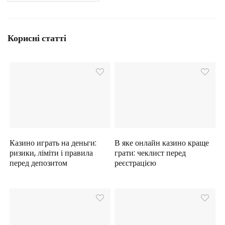
Корисні статті
Казино играть на деньги:
В яке онлайн казино краще
ризики, ліміти і правила
грати: чеклист перед
перед депозитом
реєстрацією