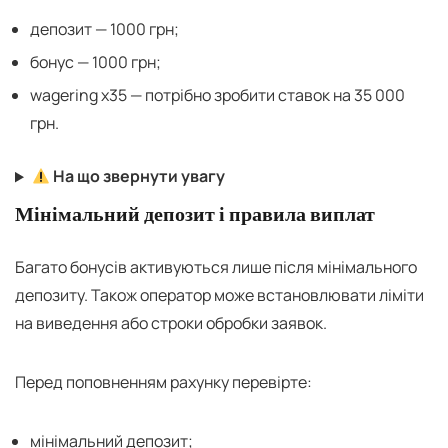
депозит — 1000 грн;
бонус — 1000 грн;
wagering x35 — потрібно зробити ставок на 35 000
грн.
На що звернути увагу
Мінімальний депозит і правила виплат
Багато бонусів активуються лише після мінімального
депозиту. Також оператор може встановлювати ліміти
на виведення або строки обробки заявок.
Перед поповненням рахунку перевірте:
мінімальний депозит;