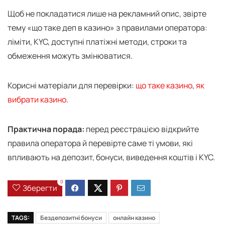
Щоб не покладатися лише на рекламний опис, звірте
тему «що таке деп в казино» з правилами оператора:
ліміти, KYC, доступні платіжні методи, строки та
обмеження можуть змінюватися.
Корисні матеріали для перевірки:
що таке казино
,
як
вибрати казино
.
Практична порада:
перед реєстрацією відкрийте
правила оператора й перевірте саме ті умови, які
впливають на депозит, бонуси, виведення коштів і KYC.
0
Зберегти
TAGS:
Бездепозитні бонуси
онлайн казино