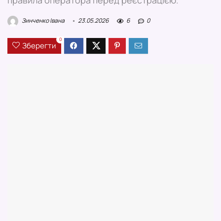
правила оператора перед реєстрацією.
Зинченко Івана
23.05.2026
6
0
0
Зберегти