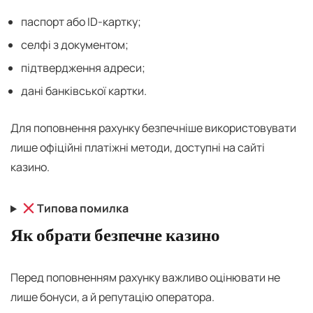
паспорт або ID-картку;
селфі з документом;
підтвердження адреси;
дані банківської картки.
Для поповнення рахунку безпечніше використовувати
лише офіційні платіжні методи, доступні на сайті
казино.
Типова помилка
Як обрати безпечне казино
Перед поповненням рахунку важливо оцінювати не
лише бонуси, а й репутацію оператора.