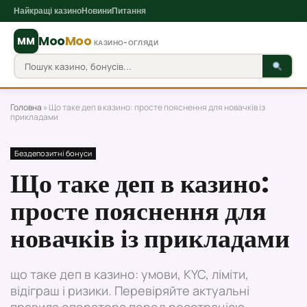
Найкращі казино
Новини
Питання
Moo
Moo
MM
КАЗИНО-ОГЛЯДИ
Головна
»
Що таке деп в казино: просте пояснення для новачків із
прикладами
Бездепозитні бонуси
Що таке деп в казино:
просте пояснення для
новачків із прикладами
що таке деп в казино: умови, KYC, ліміти,
відіграш і ризики. Перевіряйте актуальні