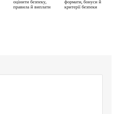
оцінити безпеку,
формати, бонуси й
правила й виплати
критерії безпеки