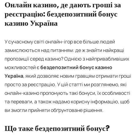
Онлайн казино, де дають гроші за
реєстрацію: бездепозитний бонус
казино Україна
У сучасному світі онлайн-ігор все більше людей
замислюються над питанням: де ж знайти найкращі
пропозиції серед казино? Однією з найпривабливіших
можливостей є
бездепозитний бонус казино
Україна
, який дозволяє новим гравцям отримати гроші
просто за реєстрацію. У цій статті ми розглянемо, які
онлайн-казино пропонують такі бонуси, їх особливості
та переваги, а також надамо корисну інформацію, щоб
ви змогли прийняти обґрунтоване рішення.
Що таке бездепозитний бонус?