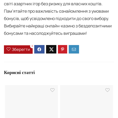
світі азартних ігор без ризику для власних коштів.
Пам’ятайте про важливість ознайомлення з умовами
бонусів, щоб усвідомлено підходити до свого вибору.
Вибирайте найкращі онлайн-казино з бездепозитними
бонусами та насолоджуйтесь виграшами!
0
Зберегти
Корисні статті