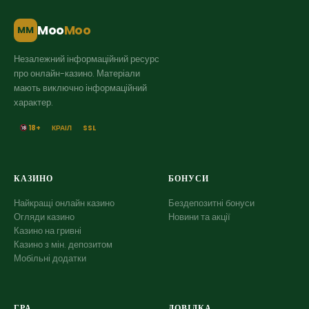
Moo
Moo
MM
Незалежний інформаційний ресурс
про онлайн-казино. Матеріали
мають виключно інформаційний
характер.
18+
КРАІЛ
SSL
КАЗИНО
БОНУСИ
Найкращі онлайн казино
Бездепозитні бонуси
Огляди казино
Новини та акції
Казино на гривні
Казино з мін. депозитом
Мобільні додатки
ГРА
ДОВІДКА