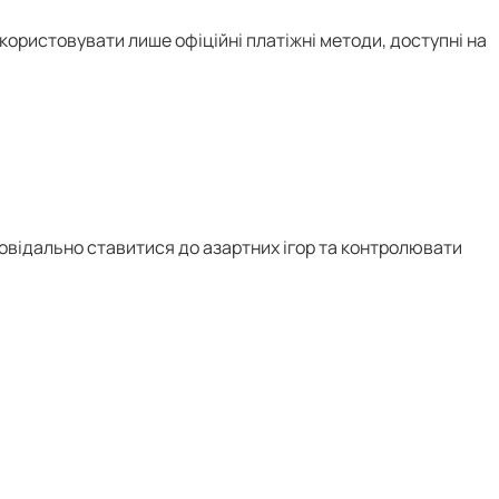
користовувати лише офіційні платіжні методи, доступні на
повідально ставитися до азартних ігор та контролювати