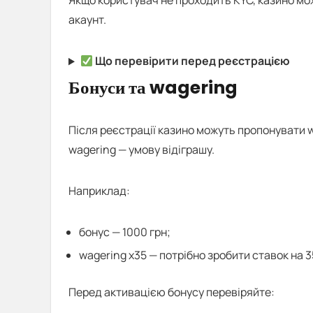
Якщо користувач не проходить KYC, казино мо
акаунт.
Що перевірити перед реєстрацією
Бонуси та wagering
Після реєстрації казино можуть пропонувати 
wagering — умову відіграшу.
Наприклад:
бонус — 1000 грн;
wagering x35 — потрібно зробити ставок на 3
Перед активацією бонусу перевіряйте: