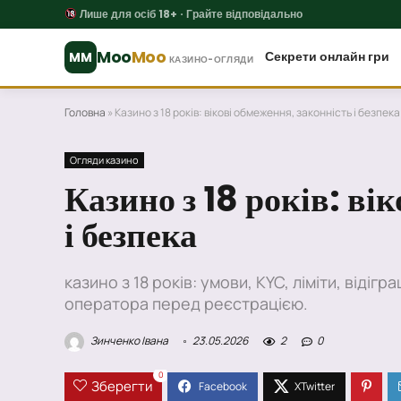
Лише для осіб 18+ · Грайте відповідально
Moo
Moo
MM
Секрети онлайн гри
КАЗИНО-ОГЛЯДИ
Головна
»
Казино з 18 років: вікові обмеження, законність і безпека
Огляди казино
Казино з 18 років: ві
і безпека
казино з 18 років: умови, KYC, ліміти, відіг
оператора перед реєстрацією.
Зинченко Івана
23.05.2026
2
0
0
Зберегти