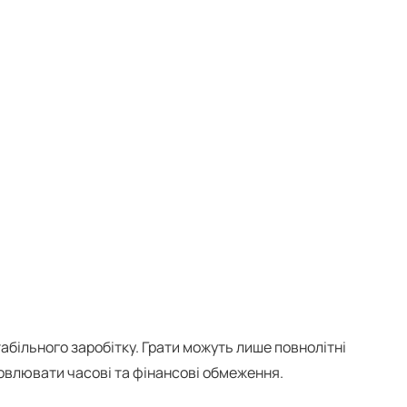
стабільного заробітку. Грати можуть лише повнолітні
овлювати часові та фінансові обмеження.