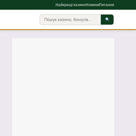
Найкращі казино
Новини
Питання