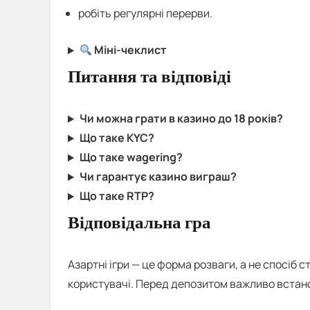
робіть регулярні перерви.
Міні-чеклист
Питання та відповіді
Чи можна грати в казино до 18 років?
Що таке KYC?
Що таке wagering?
Чи гарантує казино виграш?
Що таке RTP?
Відповідальна гра
Азартні ігри — це форма розваги, а не спосіб 
користувачі. Перед депозитом важливо встан