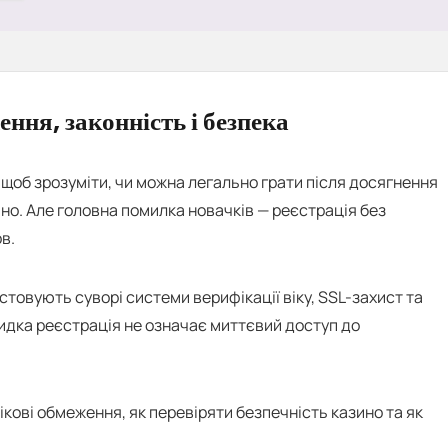
ення, законність і безпека
, щоб зрозуміти, чи можна легально грати після досягнення
но. Але головна помилка новачків — реєстрація без
в.
стовують суворі системи верифікації віку, SSL-захист та
видка реєстрація не означає миттєвий доступ до
кові обмеження, як перевіряти безпечність казино та як