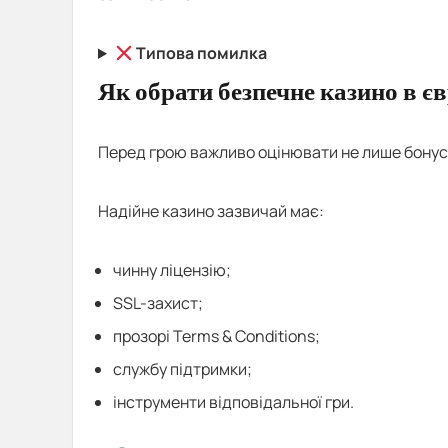
Типова помилка
Як обрати безпечне казино в є
Перед грою важливо оцінювати не лише бонуси
Надійне казино зазвичай має:
чинну ліцензію;
SSL-захист;
прозорі Terms & Conditions;
службу підтримки;
інструменти відповідальної гри.