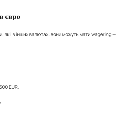
в євро
 як і в інших валютах: вони можуть мати wagering —
3500 EUR.
: