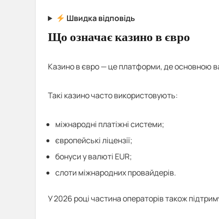
Швидка відповідь
Що означає казино в євро
Казино в євро — це платформи, де основною 
Такі казино часто використовують:
міжнародні платіжні системи;
європейські ліцензії;
бонуси у валюті EUR;
слоти міжнародних провайдерів.
У 2026 році частина операторів також підтрим