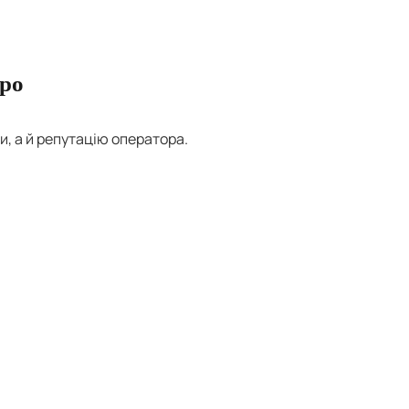
вро
, а й репутацію оператора.