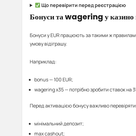
Що перевірити перед реєстрацією
Бонуси та wagering у казино 
Бонуси у EUR працюють за такими ж правилами,
умову відіграшу.
Наприклад:
bonus — 100 EUR;
wagering x35 — потрібно зробити ставок на 
Перед активацією бонусу важливо перевіряти
мінімальний депозит;
max cashout;