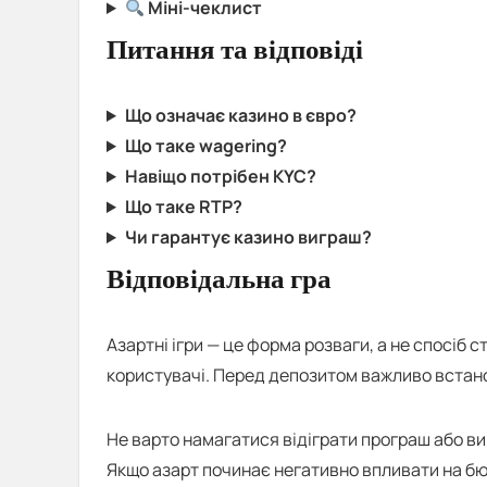
Міні-чеклист
Питання та відповіді
Що означає казино в євро?
Що таке wagering?
Навіщо потрібен KYC?
Що таке RTP?
Чи гарантує казино виграш?
Відповідальна гра
Азартні ігри — це форма розваги, а не спосіб 
користувачі. Перед депозитом важливо встан
Не варто намагатися відіграти програш або ви
Якщо азарт починає негативно впливати на бю