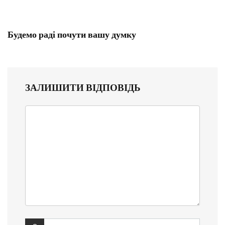
Будемо раді почути вашу думку
ЗАЛИШИТИ ВІДПОВІДЬ