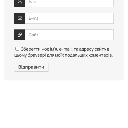
Зберегти моє ім'я, e-mail, та адресу сайту в
цьому браузері для моїх подальших коментарів.