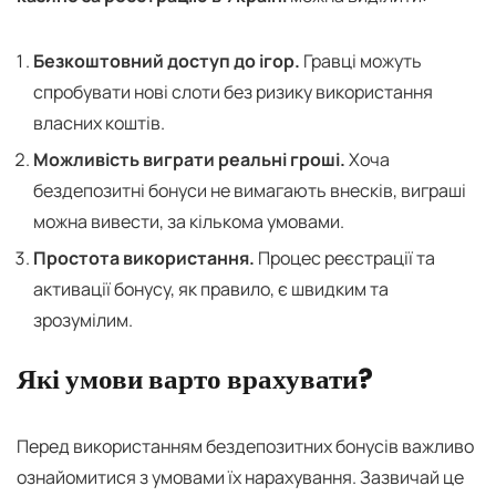
Безкоштовний доступ до ігор.
Гравці можуть
спробувати нові слоти без ризику використання
власних коштів.
Можливість виграти реальні гроші.
Хоча
бездепозитні бонуси не вимагають внесків, виграші
можна вивести, за кількома умовами.
Простота використання.
Процес реєстрації та
активації бонусу, як правило, є швидким та
зрозумілим.
Які умови варто врахувати?
Перед використанням бездепозитних бонусів важливо
ознайомитися з умовами їх нарахування. Зазвичай це