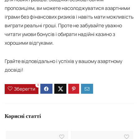
пропозиціям, ви можете насолоджуватися азартними
іграми без фінансових ризиків і навіть мати можливість
виграти реальні гроші. Проте не забувайте уважно
читати умови бонусів і обирати надійні казино з
хорошими відгуками.
Грайте відповідально і успіхів у вашому азартному
досвіді!
0
Зберегти
Корисні статті