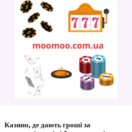
Казино, де дають гроші за