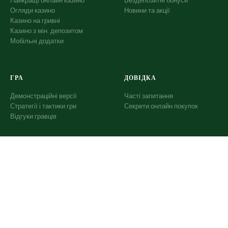
Найкращі онлайн казино
Бездепозитні бонуси
Огляди казино
Новини та акції
Казино на гривні
Казино з мін. депозитом
Мобільні додатки
ГРА
ДОВІДКА
Демонстраційні версії
Часті запитання
Стратегії і тактики гри
Секрети онлайн покупок
Відгуки гравців
ДОВІРА
Про нас
Контакти
Редакційна політика
Відповідальна гра
Методологія рейтингу