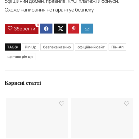
офіційний домен, правила, KYC, платежі й бонуси.
Схоже написання не гарантує безпеку.
0
Зберегти
TAGS:
Pin Up
безпека казино
офіційний сайт
Пін-Ап
що таке pin up
Корисні статті