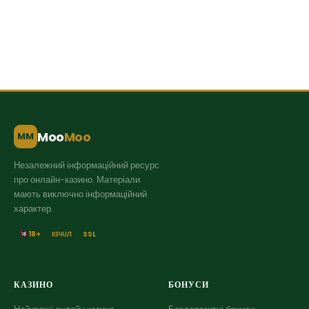
Moo
Moo
MM
Незалежний інформаційний ресурс
про онлайн-казино. Матеріали
мають виключно інформаційний
характер.
18+
КРАІЛ
SSL
КАЗИНО
БОНУСИ