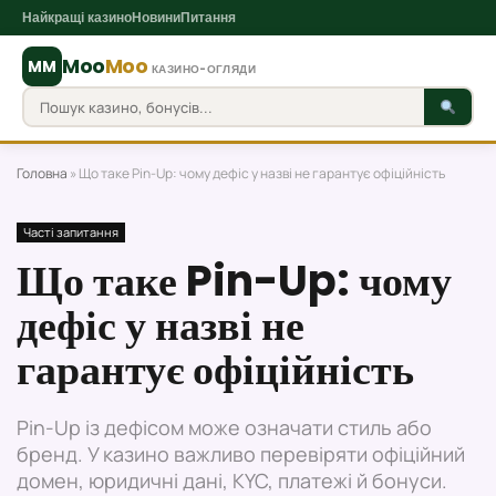
Найкращі казино
Новини
Питання
Moo
Moo
MM
КАЗИНО-ОГЛЯДИ
Головна
»
Що таке Pin-Up: чому дефіс у назві не гарантує офіційність
Часті запитання
Що таке Pin-Up: чому
дефіс у назві не
гарантує офіційність
Pin-Up із дефісом може означати стиль або
бренд. У казино важливо перевіряти офіційний
домен, юридичні дані, KYC, платежі й бонуси.