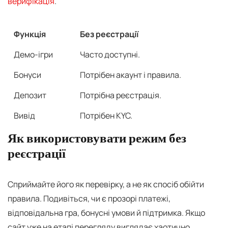
верифікація
.
Функція
Без реєстрації
Демо-ігри
Часто доступні.
Бонуси
Потрібен акаунт і правила.
Депозит
Потрібна реєстрація.
Вивід
Потрібен KYC.
Як використовувати режим без
реєстрації
Сприймайте його як перевірку, а не як спосіб обійти
правила. Подивіться, чи є прозорі платежі,
відповідальна гра, бонусні умови й підтримка. Якщо
сайт уже на етапі перегляду виглядає хаотично,