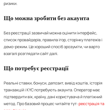
ризики.
Що можна зробити без акаунта
Без реєстрації зазвичай можна оцінити інтерфейс,
список провайдерів, правила ігор, сторінку платежів і
демо-режим. Це хороший спосіб зрозуміти, чи варто
взагалі розглядати сайт далі.
Що потребує реєстрації
Реальні ставки, бонуси, депозит, вивід коштів, історія
транзакцій і KYC потребують акаунта. Оператор має
підтвердити вік, країну, дані користувача й платіжний
метод. Про базовий процес читайте тут:
реєстрація та