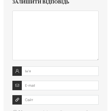
ЗАЛИШИТИ ВІДПОВІДЬ