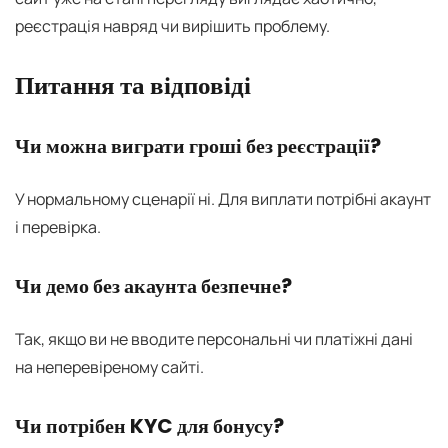
реєстрація навряд чи вирішить проблему.
Питання та відповіді
Чи можна виграти гроші без реєстрації?
У нормальному сценарії ні. Для виплати потрібні акаунт
і перевірка.
Чи демо без акаунта безпечне?
Так, якщо ви не вводите персональні чи платіжні дані
на неперевіреному сайті.
Чи потрібен KYC для бонусу?