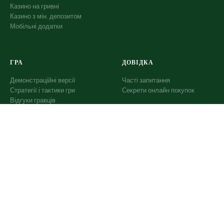
Казино на гривні
Казино з мін. депозитом
Мобільні додатки
ГРА
ДОВІДКА
Демонстраційні версії
Часті запитання
Стратегії і тактики гри
Секрети онлайн покупок
Відгуки гравців
ДОВІРА
Про нас
Контакти
Редакційна політика
Відповідальна гра
Методологія рейтингу